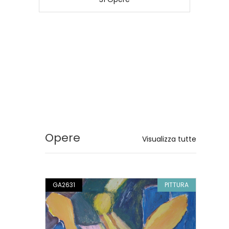
to
E
Opere
Visualizza tutte
PITTURA
GA2631
PITTURA
GA