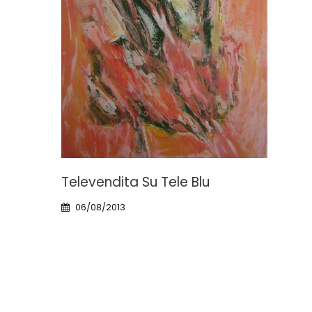
Cafè
Televendita Su Tele Blu
Cri
aggio
06/08/2013
10