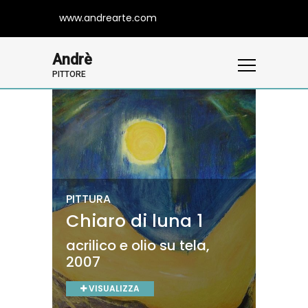
www.andrearte.com
Andrè
PITTORE
PITTURA
PITTURA
PITTURA
PITTURA
PITTURA
Chiaro di luna 1
Vento nella casa
Strumenti 1
Riflessi
Gesù
acrilico e olio su tela,
acrilico e olio su tela,
acrilico e olio su tela,
olio su tela, 2001
olio su tela, 2002
2007
2006
2006
VISUALIZZA
VISUALIZZA
VISUALIZZA
VISUALIZZA
VISUALIZZA