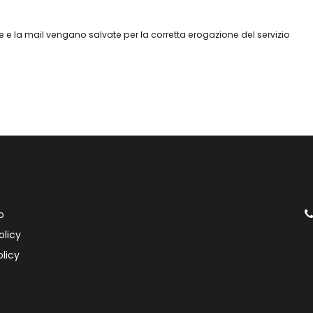
 e la mail vengano salvate per la corretta erogazione del servizio
o
olicy
licy